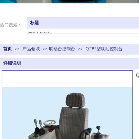
标题
热门搜索：
联动台控制台
触头总成
首页
>>
产品领域
主令控制器
>>
联动台控制台
>>
QTB2型联动控制台
凸轮控制器
详细说明
司机室
座椅
电阻器